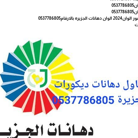
053
053
 بالارقام0537786805
ت