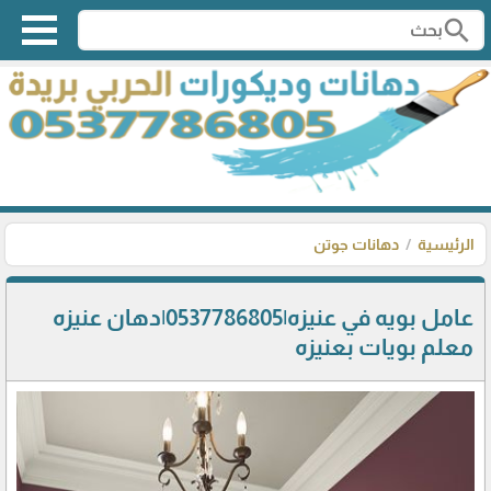
search
الرئيسية
دهانات جوتن
عامل بويه في عنيزه|0537786805|دهان عنيزه
معلم بويات بعنيزه