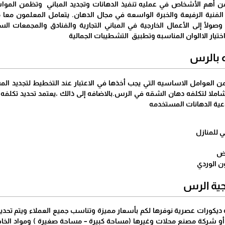
ن أهم الأشخاص في عمليه تنفيذ الدهانات وتجديد المباني وتظمن الموا
لفنية الرفيعة والخبرة الواسعه في مجال الدهان. يتعامل المعلمون معا 
صولأ إلى الأعمال الخارجية في المباني التجارية والفنادق والمجمعات ا
تيار الاالوان المناسبه وتطبيق التشطيبات الجمالية
 بالرس
 العوامل الاساسيه التي يجب أخذها في الاعتبار عند التخطيط لتجديد الم
املا لتكلفه دهان الشقه في الرس.بالاضافه إلى ذالك ،يعتمد تحديد تكلف
عية الدهانات المستخدمه
ي للمنازل
يض
ون الوردي
ية الرس
يكورات عصرية نوفرها لكم بأسعار مميزة وتناسب جميع العملاء ويتم تح
و شركة مصنع محلات وغيرها (مساحة كبيرة – مساحة صغيرة ) ومواد الخام الد