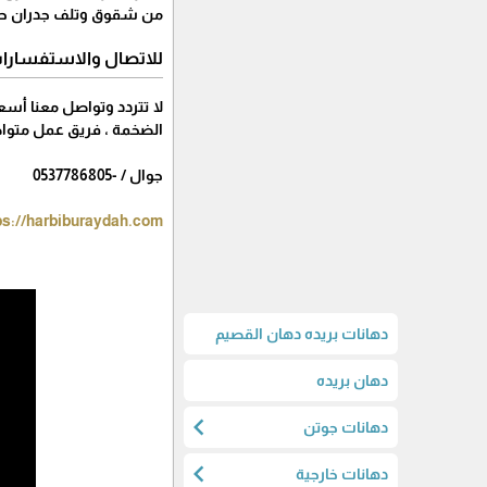
من شقوق وتلف جدران حتي 
للاتصال والاستفسارا
لا تتردد وتواصل معنا أسع
الضخمة ، فريق عمل متواص
جوال / -0537786805
ps://harbiburaydah.com/
دهانات بريده دهان القصيم
دهان بريده
chevron_left
دهانات جوتن
chevron_left
دهانات خارجية