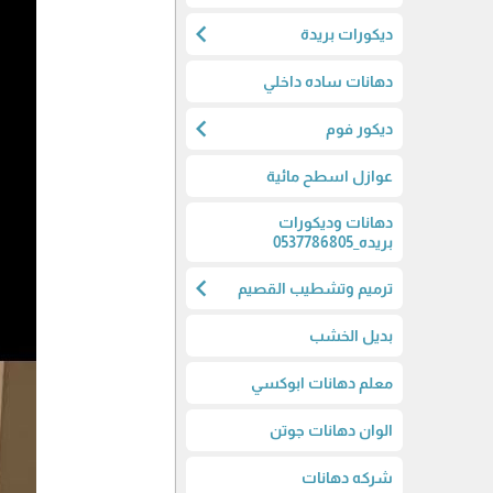
chevron_left
ديكورات بريدة
دهانات ساده داخلي
chevron_left
ديكور فوم
عوازل اسطح مائية
دهانات وديكورات
بريده_0537786805
chevron_left
ترميم وتشطيب القصيم
بديل الخشب
معلم دهانات ابوكسي
الوان دهانات جوتن
شركه دهانات