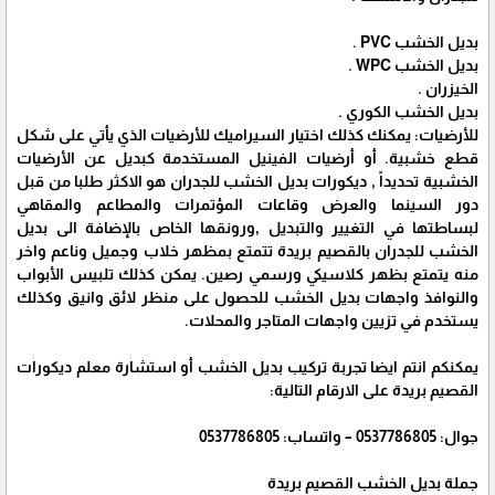
بديل الخشب PVC .
بديل الخشب WPC .
الخيزران .
بديل الخشب الكوري .
للأرضيات: يمكنك كذلك اختيار السيراميك للأرضيات الذي يأتي على شكل
قطع خشبية. أو أرضيات الفينيل المستخدمة كبديل عن الأرضيات
الخشبية تحديداً , ديكورات بديل الخشب للجدران هو الاكثر طلبا من قبل
دور السينما والعرض وقاعات المؤتمرات والمطاعم والمقاهي
لبساطتها في التغيير والتبديل ,ورونقها الخاص بالإضافة الى بديل
الخشب للجدران بالقصيم بريدة تتمتع بمظهر خلاب وجميل وناعم واخر
منه يتمتع بظهر كلاسيكي ورسمي رصين. يمكن كذلك تلبيس الأبواب
والنوافذ واجهات بديل الخشب للحصول على منظر لائق وانيق وكذلك
يستخدم في تزيين واجهات المتاجر والمحلات.
يمكنكم انتم ايضا تجربة تركيب بديل الخشب أو استشارة معلم ديكورات
القصيم بريدة على الارقام التالية:
جوال: 0537786805 – واتساب: 0537786805
جملة بديل الخشب القصيم بريدة