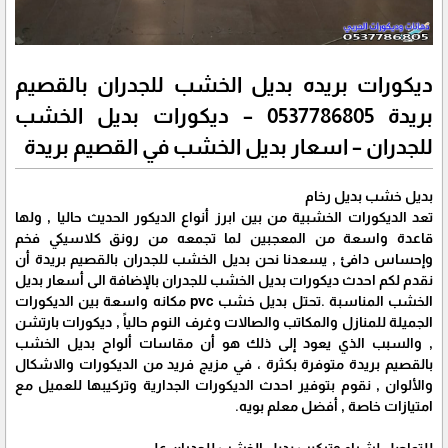
ديكورات بريده بديل الخشب للجدران بالقصيم
بريدة 0537786805 – ديكورات بديل الخشب
للجدران – اسعار بديل الخشب في القصيم بريدة
بديل خشب بديل رخام
تعد الديكورات الخشبية من بين ابرز أنواع الديكور الحديث حاليا , ولها
قاعدة واسعة من المعجبين لما تجمعه من رونق كلاسيكي فخم
وإحساس دافئ , يسعدنا نحن بديل الخشب للجدران بالقصيم بريدة أن
نقدم لكم احدث ديكورات بديل الخشب للجدران بالإضافة الى أسعار بديل
الخشب المناسبة .تحتل بديل خشب pvc مكانه واسعة بين الديكورات
الجميلة للمنازل والمكاتب والصالات وغرف النوم حالياً , ديكورات بارتشن
, والسبب الذي يعود إلى ذلك هو أن مقاسات ألواح بديل الخشب
بالقصيم بريدة متوفرة بكثرة ، في مزيج فريد من الديكورات والاشكال
والألوان , نقوم بتوفير احدث الديكورات الجدارية وتركيبها للعميل مع
امتيازات خاصة , أفضل معلم بويه.