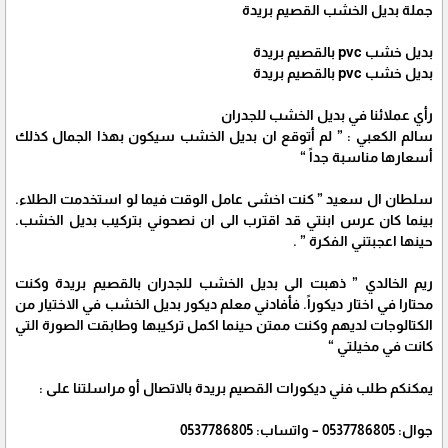
جملة بديل الخشب القصيم بريدة
بديل خشب pvc بالقصيم بريدة
بديل خشب pvc بالقصيم بريدة
رأي عملائنا في بديل الخشب للجدران
سالم الكعبي : ” لم أتوقع ان بديل الخشب سيكون بهذا الجمال كذلك
أسعارها مناسبة جداً “
سلطان ال سعيد ” كنت اخشى عامل الوقت فيما لو استخدمت الطلاء.
بينما كان عرس ابنتي قد اقترب الى ان نصحوني بتركيب بديل الخشب.
حينها اعجبتني الفكرة ” .
ريم الخالدي ” ذهبت الى بديل الخشب للجدران بالقصيم بريدة وكنت
محتارا في اختار ديكوراً. فأفادني معلم ديكور بديل الخشب في الاختيار من
الكتالوجات لديهم وكنت ممتن حينما اكمل تركيبها وطابقت الصورة التي
كانت في مخيلتي “
يمكنكم طلب فني ديكورات القصيم بريدة بالاتصال أو مراسلتنا على :
جوال: 0537786805 – واتساب: 0537786805