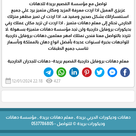
تواصل مع مؤسسة القصيم بريدة للدهانات
عزيزي العميل اذا اردت معرفة المزيد ومكان متميز يرد علي جميع
استفساراتك بشكل صحيح ومفيد ف، اذا اردت ان تميز مظهر منزلك
الخارجي تحتاج إلى معلم دهانات متميز ، اذا اردت ان تزيد مكان عملك رقي
بديكورات بروفايل خارجية ولن تجد مؤسسة دهانات متميزة بسهولة ،لا
تتردد بالتواصل معنا فنحن نمتلك امهر معلمين دهانات بروفايل خارجية
للواجهات بخبرة لسنوات عديدة بأفضل انواع دهان بالمملكة وبأسعار
تناسب جميع الطبقات
معلم دهانات بروفايل خارجية القصيم بريدة- دهانات للجدران الخارجية
calendar_month
visibility
12/01/2024 22:18
427
دهانات وديكورات الحربي بريدة , معلم دهانات بريدة , مؤسسة دهانات
وديكورات بريدة © للتواصل - 0537786805