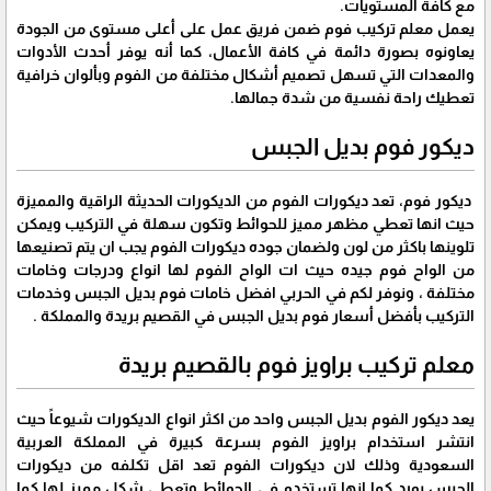
مع كافة المستويات.
يعمل معلم تركيب فوم ضمن فريق عمل على أعلى مستوى من الجودة
يعاونوه بصورة دائمة في كافة الأعمال، كما أنه يوفر أحدث الأدوات
والمعدات التي تسهل تصميم أشكال مختلفة من الفوم وبألوان خرافية
تعطيك راحة نفسية من شدة جمالها.
ديكور فوم بديل الجبس
ديكور فوم، تعد ديكورات الفوم من الديكورات الحديثة الراقية والمميزة
حيث انها تعطي مظهر مميز للحوائط وتكون سهلة في التركيب ويمكن
تلوينها باكثر من لون ولضمان جوده ديكورات الفوم يجب ان يتم تصنيعها
من الواح فوم جيده حيث ات الواح الفوم لها انواع ودرجات وخامات
مختلفة ، ونوفر لكم في الحربي افضل خامات فوم بديل الجبس وخدمات
التركيب بأفضل أسعار فوم بديل الجبس في القصيم بريدة والمملكة .
معلم تركيب براويز فوم بالقصيم بريدة
يعد ديكور الفوم بديل الجبس واحد من اكثر انواع الديكورات شيوعاً حيث
انتشر استخدام براويز الفوم بسرعة كبيرة في المملكة العربية
السعودية وذلك لان ديكورات الفوم تعد اقل تكلفه من ديكورات
الجبس بورد كما انها تستخدم في الحوائط وتعطي شكل مميز لها كما