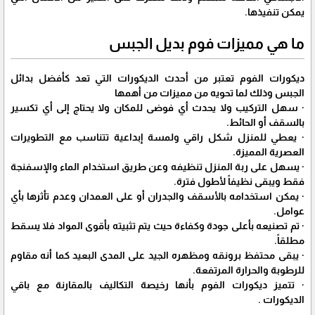
يمكن تنفيذها.
ما هي مميزات فوم بديل الجبس
ديكورات الفوم تعتبر من أحدث الديكورات التي تعد كأفضل بدائل
الجبس وذلك لما تحويه من مميزات من أهمها
· سهل التركيب ولا يحدث أي فوضى للمكان ولا يحتاج إلى أي تكسير
بالسقف أو الحائط.
· يعطي للمنزل شكل راقي ولمسة إبداعية تتناسب مع التطويرات
العصرية المميزة.
· يسهل على ربة المنزل تنظيفه وعن طريق استخدام الماء والإسفنجة
فقط ويبقى نظيفاً لأطول فترة.
· يمكن استخدامه بالأسقف والجدران أو على العمدان وعدم تأثرها بأي
عوامل.
· تم تصنيعه بأعلى جودة وكفاءة حيث يتم تثبيته بأقوى المواد فلا يسقط
مطلقاً.
· يبقى محتفظ برونقه ومظهره الجيد على المدى البعيد كما أنه مقاوم
للرطوبة والحرارة المرتفعة.
· تتميز ديكورات الفوم بأنها رخيصة التكاليف بالمقارنة مع باقي
الديكورات .