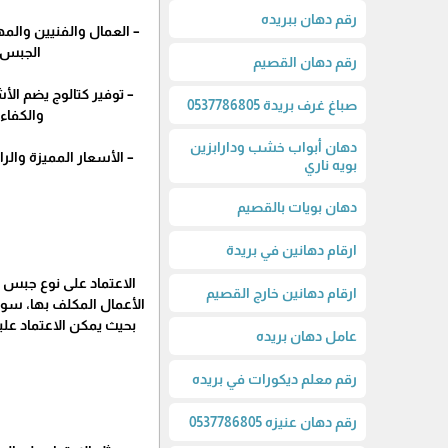
رقم دهان ببريده
– العمال والفنيين والم
الجبس ب
رقم دهان القصيم
– توفير كتالوج يضم ال
صباغ غرف بريدة 0537786805
والكفاء
دهان أبواب خشب ودارابزين
– الأسعار المميزة وال
بويه ناري
دهان بويات بالقصيم
ارقام دهانين في بريدة
الاعتماد على نوع جبس 
ارقام دهانين خارج القصيم
الأعمال المكلف بها، سوا
بحيث يمكن الاعتماد علي
عامل دهان بريده
رقم معلم ديكورات في بريده
رقم دهان عنيزه 0537786805