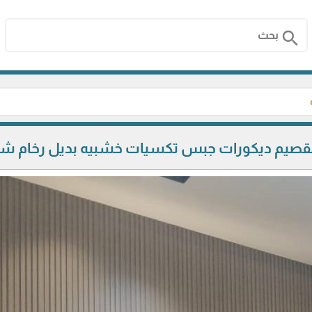
search
صيم ديكورات جبس تكسيات خشبيه بديل رخام شييورد 86805