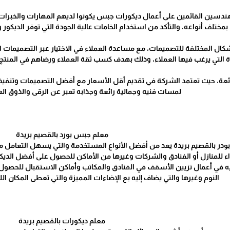
هندسين القائمين على أعمال ديكورات جبس يكونوا لديهم المهارات والخبرات ا
مختلف أنواعه، والتأكد من استخدام الخامات عالية الجودة التي توفر الديكور وا
أشكال المختلفة للتصميمات، مع مساعدة العملاء في الاختيار عبر التصميمات 
ة التي يرغب فيها العملاء، وذلك بهدف كسب ثقة العملاء ورضاهم في المنتج و
رائعة، حيث تعتمد الشركة في تقديم أقل الأسعار مع أفضل التصميمات وتنفيذ
لمسات فنيه وجمالية رائعة وجذابه تعبر عن الرقى والذوق الع
معلم جبس بورد بالقصيم بريدة
بودر بالقصيم بريدة يعد من أفضل الأنواع المستخدمة والتي يسهل التعامل م
ء للمنازل أو الفنادق والشركات وغيرها من الأماكن للحصول على أفضل الديكو
ه في أعمال تزيين الأسقف في الفنادق والمكاتب وأماكن الاستقبال للحصول ع
النوم وغيرها والتي يضاف إليه بع الإضاءات المميزة والتي تعطى المكان الل
معلم ديكورات بالقصيم بريدة