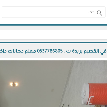
search
053 معلم دهانات داخلية – دهان ممتاز في القصيم بريدة