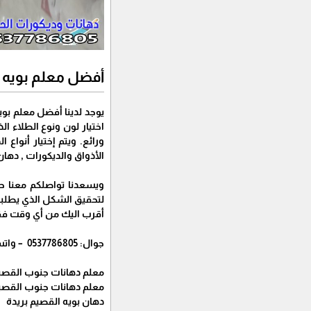
أفضل معلم بويه في القصيم بريدة ت : 7786805
يوجد لدينا أفضل معلم بو
اختيار لون ونوع الطلاء 
ورائع. ويتم إختيار أنواع
الأذواق والديكورات , دهان
ويسعدنا تواصلكم معنا ح
لتحقيق الشكل الذي يطلبه 
أقرب اليك من أي وقت فقط 
جوال: 0537786805 – واتساب: 0537786805
معلم دهانات جنوب القصيم
معلم دهانات جنوب القصيم
دهان بويه القصيم بريدة