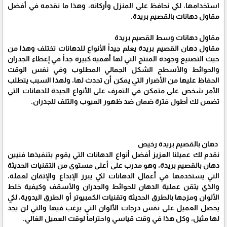
استخدامها، لكي نحافظ على المنزل وأركانه، وهذا ما نقدمه في أفضل
مقاول دهانات بالقصيم بريدة.
مقاول دهانات وسط القصيم بريدة
مقاول دهان القصيم بريدة يعلم جيداً الأنواع للدهانات تختلف وهذا من
حيث التصنيع وجودة المنتج التي لها أهمية كبيرة جداً في إعطاء الجدران
والحوائط والأسطح الشكل الجمالي المطلوب وفي نفس الوقت
الحفاظ عليها من الأضرار التي يمكن أن تحدث لها، ولهذا السبب يتطلب
الأمر شخص على متمكن في التعرف على الأنواع الجيدة للدهانات التي
تضمن لك أطول فترة ضمان ضد ظهور العيوب والتلف للجدران.
دهان بالقصيم بريدة رخيص
نقدم لك عميلنا العزيز أفضل أنواع الدهانات التي يقوم بتنفيذها فنيين
دهان بالقصيم بريدة، وهو مدرب على أعلى مستوى من التقنيات الحديثة
التي يستخدمها في أعمال الدهانات لكي يبرز الإبداع والإتقان لعملة،
والذي يتقن عملية الدهان للحوائط والجدران والأسقف وكيفية خلط
الألوان ومزجها بالطرق الحديثة وتقنيات الكمبيوتر أو الطرق اليدوية، لكي
يحصل العميل على نفس درجات الألوان التي يرغب فيها والتي لن يجد
لها مثيل، وكل هذا في وقت قياسي واحتراماً لوقت العميل الغالي.