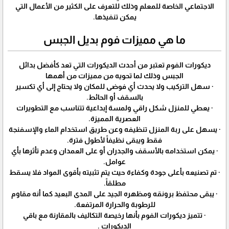
الاجتماعي الخاصة للمعلم وذلك للتعرف على الكثير من الأعمال التي
يمكن تنفيذها.
ما هي مميزات فوم بديل الجبس
ديكورات الفوم تعتبر من أحدث الديكورات التي تعد كأفضل بدائل
الجبس وذلك لما تحويه من مميزات من أهمها
· سهل التركيب ولا يحدث أي فوضى للمكان ولا يحتاج إلى أي تكسير
بالسقف أو الحائط.
· يعطي للمنزل شكل راقي ولمسة إبداعية تتناسب مع التطويرات
العصرية المميزة.
· يسهل على ربة المنزل تنظيفه وعن طريق استخدام الماء والإسفنجة
فقط ويبقى نظيفاً لأطول فترة.
· يمكن استخدامه بالأسقف والجدران أو على العمدان وعدم تأثرها بأي
عوامل.
· تم تصنيعه بأعلى جودة وكفاءة حيث يتم تثبيته بأقوى المواد فلا يسقط
مطلقاً.
· يبقى محتفظ برونقه ومظهره الجيد على المدى البعيد كما أنه مقاوم
للرطوبة والحرارة المرتفعة.
· تتميز ديكورات الفوم بأنها رخيصة التكاليف بالمقارنة مع باقي
الديكورات .