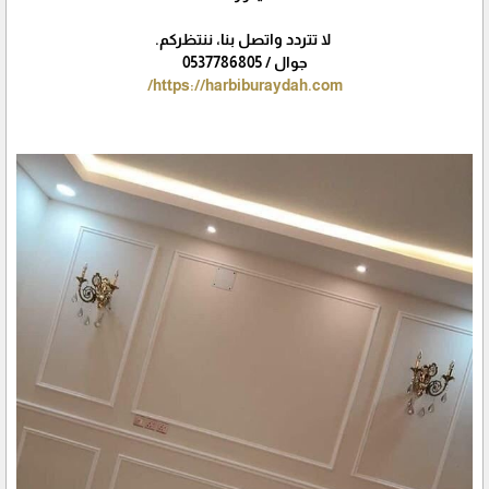
لا تتردد واتصل بنا، ننتظركم.
جوال / 0537786805
https://harbiburaydah.com/