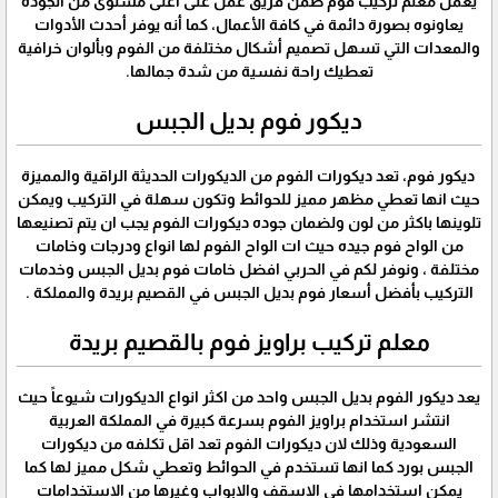
يعمل معلم تركيب فوم ضمن فريق عمل على أعلى مستوى من الجودة
يعاونوه بصورة دائمة في كافة الأعمال، كما أنه يوفر أحدث الأدوات
والمعدات التي تسهل تصميم أشكال مختلفة من الفوم وبألوان خرافية
تعطيك راحة نفسية من شدة جمالها.
ديكور فوم بديل الجبس
ديكور فوم، تعد ديكورات الفوم من الديكورات الحديثة الراقية والمميزة
حيث انها تعطي مظهر مميز للحوائط وتكون سهلة في التركيب ويمكن
تلوينها باكثر من لون ولضمان جوده ديكورات الفوم يجب ان يتم تصنيعها
من الواح فوم جيده حيث ات الواح الفوم لها انواع ودرجات وخامات
مختلفة ، ونوفر لكم في الحربي افضل خامات فوم بديل الجبس وخدمات
التركيب بأفضل أسعار فوم بديل الجبس في القصيم بريدة والمملكة .
معلم تركيب براويز فوم بالقصيم بريدة
يعد ديكور الفوم بديل الجبس واحد من اكثر انواع الديكورات شيوعاً حيث
انتشر استخدام براويز الفوم بسرعة كبيرة في المملكة العربية
السعودية وذلك لان ديكورات الفوم تعد اقل تكلفه من ديكورات
الجبس بورد كما انها تستخدم في الحوائط وتعطي شكل مميز لها كما
يمكن استخدامها في الاسقف والابواب وغيرها من الاستخدامات