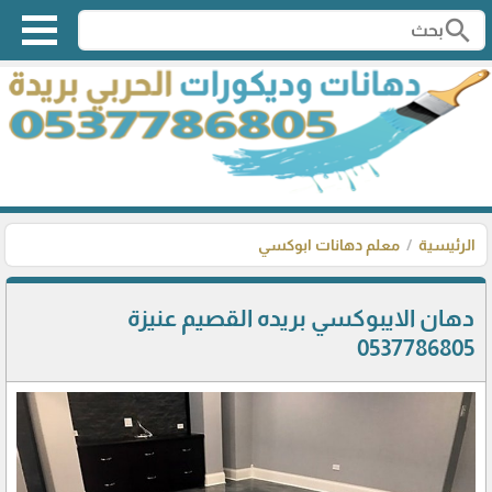
search
الرئيسية
معلم دهانات ابوكسي
دهان الايبوكسي بريده القصيم عنيزة
0537786805