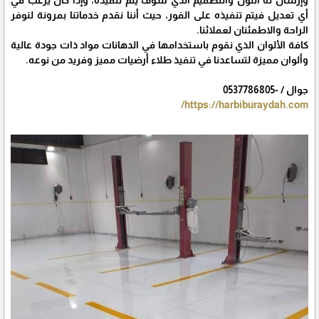
وإرسال له اللون والتصميم الذي سوف يتم تنفيذه، وإذا كان يرغب في
أي تعديل فيتم تنفيذه على الفور، حيث أننا نقدم خدماتنا بمرونة لنوفر
الراحة والاطمئنان لعملائنا.
كافة الألوان الذي نقوم باستخدامها في الدهانات مواد ذات جودة عالية
وألوان مميزة لتساعدنا في تنفيذ طلاء أرضيات مميز وفريد من نوعه.
جوال / -0537786805
https://harbiburaydah.com/