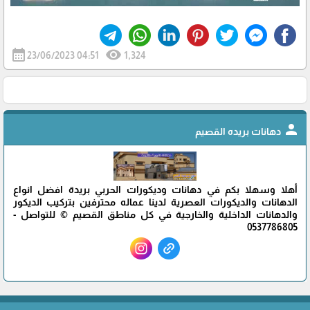
calendar_month
visibility
23/06/2023 04:51
1,324
person
دهانات بريده القصيم
أهلا وسهلا بكم في دهانات وديكورات الحربي بريدة افضل انواع
الدهانات والديكورات العصرية لدينا عماله محترفين بتركيب الديكور
والدهانات الداخلية والخارجية في كل مناطق القصيم © للتواصل -
0537786805