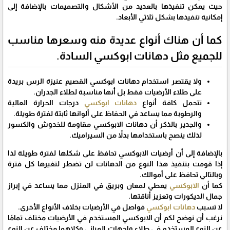
حيث يمكن تنفيذها بالعديد من الأشكال والتصميمات بالإضافة إلى
إمكانية تنفيذها بشكل ثلاثي الأبعاد.
كما أن هناك أنواع عديدة منه وسعرها مناسب
للجميع مثل دهانات ابوكسي السادة.
ولا يقتصر استخدام دهانات ابوكسي القصيم عنيزة الرس بريدة
على طلاء الأرضيات فقط بل أنها مناسبة لطلاء الجدران.
تتحمل كافة أنواع
دهانات ابوكسي
درجات الحرارة العالية
والرطوبة مما يساعد في الحفاظ على ألوانها ثابتة لفترة طويلة.
والجدير بالذكر أن دهانات الابوكسي مقاومة للخدوش والكسور
لذلك ينصح باستخدامها بدلاً من السيراميك.
بالإضافة إلى أن أرضيات الابوكسي تحافظ على شكلها لفترة طويلة لذا
إذا قومت بتنفيذ هذا النوع من الدهانات لن تضطر لتغيرها كل فترة
وبالتالي تحافظ على أموالك.
كما أن
الابوكسي
يعطي لمعان وبريق في المنزل مما يساعد في إبراز
جمال الديكورات وتعزيز أناقتها.
لا تسبب
دهانات ابوكسي
فواصل في الأرضيات بخلاف الأنواع الأخرى.
نرغب أن نوضح لكم أن الابوكسي المستخدم في الأرضيات مختلف تمامًا
عن النوع المستخدم في طلاء واجهات المباني وكلاهما مختلف عن النوع