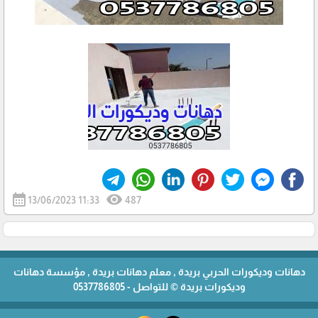
calendar_month
visibility
13/06/2023 11:33
487
دهانات وديكورات الحربي بريدة , معلم دهانات بريدة , مؤسسة دهانات
وديكورات بريدة © للتواصل - 0537786805