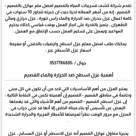
تقدم شركة كشف تسريبات المياه بالقصيم افضل ملم عوازل بالقصيم -
القصيم ، إنه من أمهر العماله لدينا حيث ان خبرته تتجاوز 10 سنوات في
كافة اعمال عزل جدران ضد الحرارة والماء راس تنورة ، عزل حراري ومائي
الظهران ، يتميز بالقدرة على انجاز العمل بوقت قياسي كذلك يحترم
المواعيد ويعمل على تسليم العمل حسب الإتفاق مع العميل .
يمكنك طلب افضل معلم عزل اسطح وارضيات بالخفجي أو معرفة
اسعار عزل الأسطح عبر :
جوال / -0537786805
أهمية عزل اسطح ضد الحرارة والماء القصيم
يعتبر العزل من أهم الأساسيات التي لابد من أن تكون في كل مبنى
وخاصةً في مناطق القصيم - القصيم إن أهميته تكمن في النقاط التالية :
إن عزل اسطح القصيم - القصيم من أهم الأشياء والتي قد يهملها
البعض عن تأسيس أو بناء مبناه الخاص إلا أنها قد تجني خراب في
المنزل مع مرور الوقت نظراً لعرضتها للأمطار الغزيرة والحرارة الشديدة
.
يخبرنا مقاول عوازل القصيم أنه عزل الاسطح أو عزل المسابح ، عزل