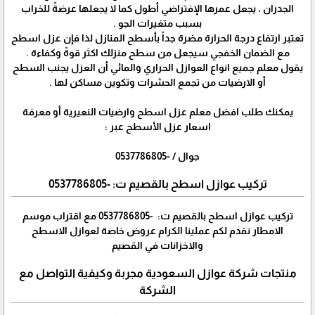
الجدران ، يجعل عمرها الإفتراضي أطول كما لا يجعلها عرضةً للخراب
بسبب متغيرات الجو .
تعتبر ارتفاع درجة الحرارة مضرة جداً بأسطح المنازل لذا فإن عزل اسطح
مع الضمان الخفجي سيجعل من سطح منزلك اكثر قوةً وكفاءة .
يقول معلم جميع انواع العوازل الحراري والمائي أن العزل يجنب السطح
أو الارضيات من تجمع الحشرات وتكوين مساكن لها .
يمكنك طلب افضل معلم عزل اسطح وارضيات النعيرية أو معرفة
اسعار عزل الأسطح عبر :
جوال / -0537786805
تركيب عوازل اسطح بالقصيم ت: -0537786805
تركيب عوازل اسطح بالقصيم ت: -0537786805 مع اقتراب موسم
الامطار نقدم لكم عملينا الكرام عروض خاصة لعوازل الاسطح
والاخزانات في القصيم
منتجات شركة عوازل السعودية مجربة وكيفية التواصل مع
الشركة