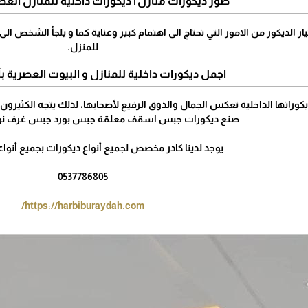
صور ديكورات منازل | ديكورات داخلية للمنازل العص
ار الديكور من الامور التي تحتاج الى اهتمام كبير وعناية كما و يلجأ الشخص 
للمنزل.
اجمل ديكورات داخلية للمنازل و البيوت العصرية 
يكوراتها الداخلية تعكس الجمال والذوق الرفيع لأصحابها، لذلك يتجه الكثيرون 
صنع ديكورات جبس اسقف معلقة جبس بورد جبس غرف نو
يوجد لدينا كادر مخصص لجميع أنواع ديكورات بجميع أنوا
0537786805
https://harbiburaydah.com/