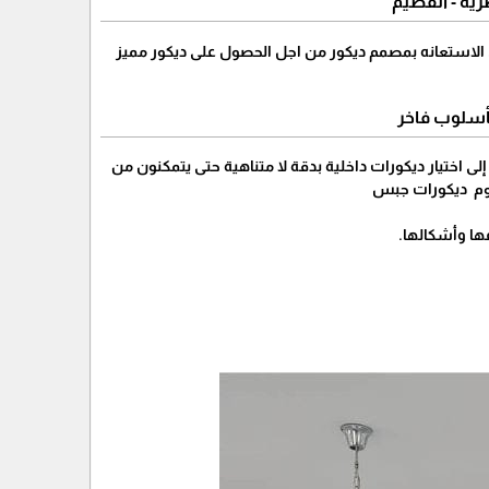
رية - القصيم
الى الاستعانه بمصمم ديكور من اجل الحصول على ديكور مميز
بأسلوب فاخر
إلى اختيار ديكورات داخلية بدقة لا متناهية حتى يتمكنون من
م ديكورات جبس
عها وأشكالها.