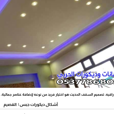
، تصميم السقف الحديث هو اختيار فريد من نوعه لإضافة عناصر جمالية، حيث تع
أشكال ديكورات جبس | القصيم