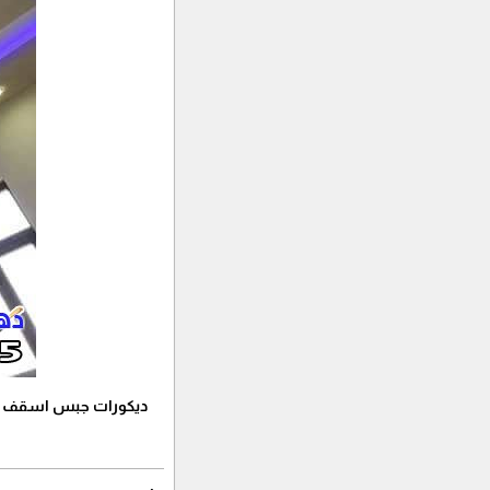
ديكورات جبس اسقف راقيه