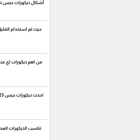
أشكال ديكورات جبس تع
حيث تم استخدام القليل 
من اهم ديكورات اي م
تناسب الديكورات العص